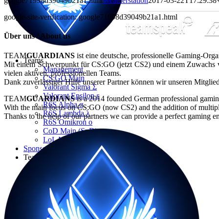
google71998d39049b21a1.html
Weatherstation
2017-03-22T17:29:38
google-site-verification: google71998d39049b21a1.html
Über uns / About us
TEAM
GUARDIANS
ist eine deutsche, professionelle Gaming-Orga
Teams
Mit einem Schwerpunkt für CS:GO (jetzt CS2) und einem Zuwachs 
Management
vielen aktiven, professionellen Teams.
CS:GO Main
Dank zuverlässiger Hilfe unserer Partner können wir unseren Mitgl
Valorant Sigma Σ
Valorant Epsilon ε
TEAM
GUARDIANS
is a 2014 founded German professional gaming
R6S Alpha α
With the main focus on CS:GO (now CS2) and the addition of multip
R6S Lambda λ
Thanks to the help of our partners we can provide a perfect gaming e
R6S Omikron ο
CoD Main (SnD)
LoL Main
Sponsors
Team Guardians
About us!
Media
Contact
Join us!
Challenge us!
Store
Guardians.TV