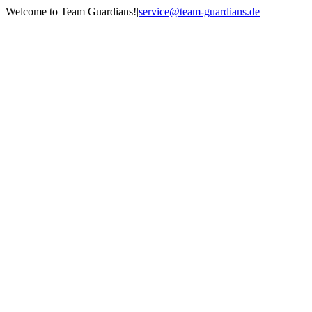
Zum
Welcome to Team Guardians!
|
service@team-guardians.de
Inhalt
Facebook
X
Instagram
springen